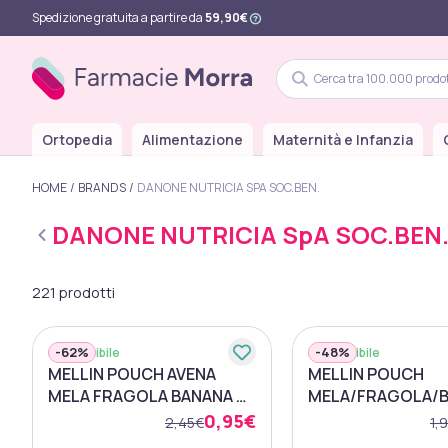
Spedizione gratuita a partire da
59,90€
Ortopedia
Alimentazione
Maternità e Infanzia
HOME
BRANDS
DANONE NUTRICIA SPA SOC.BEN.
DANONE NUTRICIA SpA SOC.BEN
221 prodotti
-
62%
-
48%
Disponibile
Disponibile
MELLIN POUCH AVENA
MELLIN POUCH
MELA FRAGOLA BANANA 90
MELA/FRAGOLA/
G
90 G
0,95€
2,45€
1,