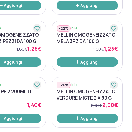
Aggiungi
Aggiungi
-
22%
e
Disponibile
 OMOGENEIZZATO
MELLIN OMOGENEIZZATO
 PEZZI DA 100 G
MELA 3PZ DA 100 G
1,25€
1,25€
1,60€
1,60€
Aggiungi
Aggiungi
-
26%
e
Disponibile
PF 2 200ML IT
MELLIN OMOGENEIZZATO
VERDURE MISTE 2 X 80 G
1,40€
2,00€
2,68€
Aggiungi
Aggiungi