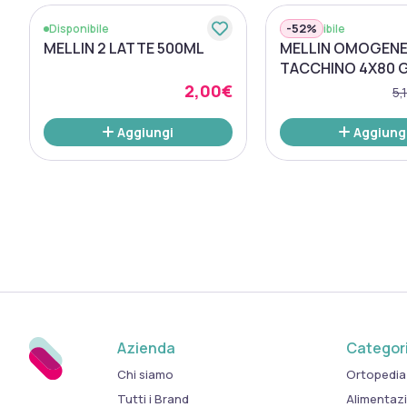
-
52%
Disponibile
Disponibile
MELLIN 2 LATTE 500ML
MELLIN OMOGENE
TACCHINO 4X80 
2,00€
5,
Aggiungi
Aggiung
Azienda
Categori
Chi siamo
Ortopedia
Tutti i Brand
Alimentaz