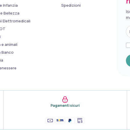
r
e Infanzia
Spedizioni
Is
 e Bellezza
m
 Elettromedicali
HOT
i
 e animali
a Banco
ia
Benessere
Pagamenti sicuri