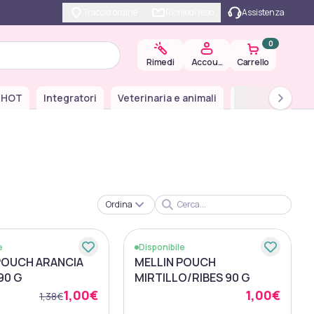
Traccia ordine
Richiedi reso
Assistenza
0
Carrello
Rimedi
Account
 HOT
Integratori
Veterinaria e animali
Farmaci da Ban
Ordina
e
Disponibile
POUCH ARANCIA
MELLIN POUCH
90 G
MIRTILLO/RIBES 90 G
1,00€
1,00€
1,38€