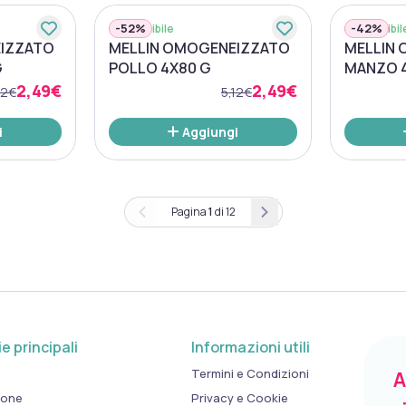
-
52%
-
42%
Disponibile
Disponibil
IZZATO
MELLIN OMOGENEIZZATO
MELLIN
G
POLLO 4X80 G
MANZO 
2,49€
2,49€
12€
5,12€
i
Aggiungi
Pagina
1
di
12
e principali
Informazioni utili
Termini e Condizioni
A
ione
Privacy e Cookie