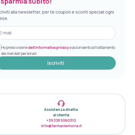
isparmia subito!
criviti alla newsletter, per te coupon e sconti speciali ogni
ese.
E-mail
Ho preso visione
dell’informativa privacy
e acconsento al trattamento
dei miei dati personali.
Iscriviti
Assistenza diretta 

al cliente
+39 338 5060310
info@farmaciemorra.it