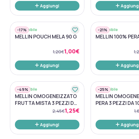
Aggiungi
Aggiung
-
17%
-
21%
Disponibile
Disponibile
MELLIN POUCH MELA 90 G
MELLIN 100% PERA
1,00€
1,20€
1,
Aggiungi
Aggiung
-
49%
-
25%
Disponibile
Disponibile
MELLIN OMOGENEIZZATO
MELLIN OMOGENE
FRUTTA MISTA 3 PEZZI DA
PERA 3 PEZZI DA 1
100 G
1,25€
2,45€
1,
Aggiungi
Aggiung