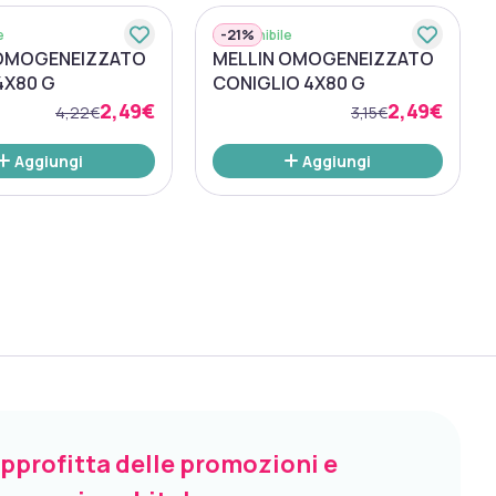
-
21%
e
Disponibile
 OMOGENEIZZATO
MELLIN OMOGENEIZZATO
4X80 G
CONIGLIO 4X80 G
2,49€
2,49€
4,22€
3,15€
Aggiungi
Aggiungi
pprofitta delle promozioni e