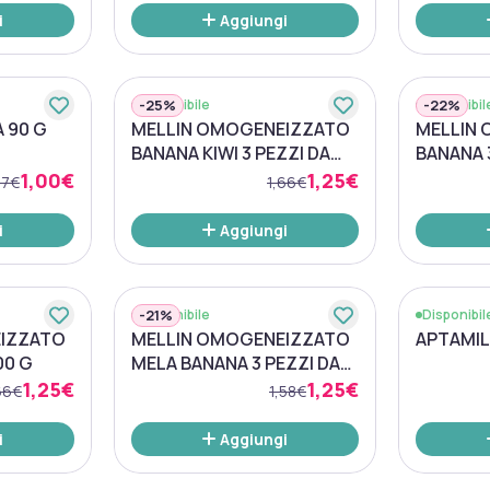
i
Aggiungi
-
25%
-
22%
Disponibile
Disponibil
 90 G
MELLIN OMOGENEIZZATO
MELLIN
BANANA KIWI 3 PEZZI DA
BANANA 3
100 G
1,00€
1,25€
27€
1,66€
i
Aggiungi
-
21%
Disponibile
Disponibil
IZZATO
MELLIN OMOGENEIZZATO
APTAMIL 
00 G
MELA BANANA 3 PEZZI DA
100 G
1,25€
1,25€
66€
1,58€
i
Aggiungi