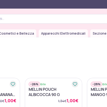
Cosmetici e Bellezza
Apparecchi Elettromedicali
Sezione
.
-
26%
-
28%
Disponibile
Disponibil
MELLIN POUCH
MELLIN 
BANANA
ALBICOCCA 90 G
MANGO 
1,00€
1,00€
90€
1,34€