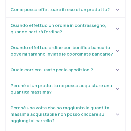
Caratteristiche nutrizionali
Come posso effettuare il reso di un prodotto?
Apporti medi
per 1 compressa
Vazguard
Quando effettuo un ordine in contrassegno,
1.000 mg
(Bergamotto fitosoma)
quando partirà l'ordine?
Pycrinil carciofo e.s.
100 mg
(Cynara cardunculus L., foglia)
Quando effettuo ordine con bonifico bancario
dove mi saranno inviate le coordinate bancarie?
Ubiqsome
25 mg
pari a coenzima Q10
5 mg
Quale corriere usate per le spedizioni?
Carciofo e.s.
20 mg
(Cynara scolymus L., foglia)
Perchè di un prodotto ne posso acquistare una
5 mg
quantità massima?
Zinco
(50% VNR*)
Perchè una volta che ho raggiunto la quantità
*VNR: Valori Nutritivi di Riferimento.
massima acquistabile non posso cliccare su
aggiungi al carrello?
Modalità d'uso
Si consiglia l'assunzione di 1 compressa al giorno, preferibilmente al pasto