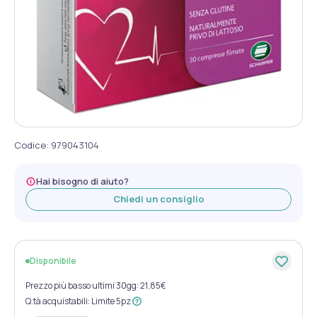
Codice
:
979043104
Hai bisogno di aiuto?
Chiedi un consiglio
Disponibile
Prezzo più basso ultimi 30gg: 21,85€
Q.tà acquistabili
:
Limite 5pz