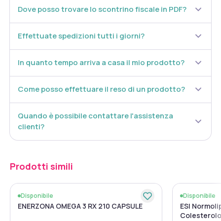
serale.
Dove posso trovare lo scontrino fiscale in PDF?
Per una migliore assunzione, la compressa è divisibile.
Avvertenze
Effettuate spedizioni tutti i giorni?
Non superare le dosi consigliate. Tenere fuori dalla portata dei bambini di
età inferiore ai tre anni. Gli integratori non vanno intesi come sostituti di una
dieta variata ed equilibrata e di uno stile di vita sano.
In quanto tempo arriva a casa il mio prodotto?
Conservazione
Come posso effettuare il reso di un prodotto?
Conservare in luogo fresco ed asciutto al riparo dalla luce e da fonti di calore
localizzate, dai raggi solari e tenere al riparo dall’umidità.
Quando è possibile contattare l'assistenza
Formato
clienti?
Confezione da 30 compresse filmate.
Peso netto 49,4 g.
Prodotti simili
Disponibile
Disponibile
ENERZONA OMEGA 3 RX 210 CAPSULE
ESI Normolip
Colesterolo 