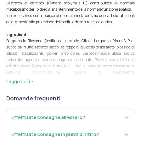
L'estratto di carciofo (Cynara scolymus L.) contribuisce al normale
metabolismo dei lipidi ed al mantenimento della normale funzione epatica.
Inoltre lo zinco contribuisce al normale metabolismo dei carboidrati, degli
acidi grassi e alla protezione delle cellule dallo stress ossidativo.
Ingredienti
Bergamotto fitosoma (lecitina di girasole, Citrus bergamia Risso & Poit,
succo del frutto estratto secco, sciroppo di glucosio disidratato, biossido di
silicio); stabilizzanti: polivinilpirrolidone, carbossimetilcellulosa sodica
reticolata; agente di carica: magnesio carbonato; Pycrinil: carciofo foglia
estratto secco (Cynara cardunculus L., foglia, estratto secco concentrato,
cellulosa microcristallina); agenti di rivestimento:
idrossipropilmetilcellulosa , idrossipropilcellulosa, cellulosa microcristallina,
Leggi di più ›
acido stearico, carbonato di magnesio, fosfato dicalcico; agenti
antiagglomeranti: biossido di silicio, talco, sali di magnesio degli acidi grassi;
Domande frequenti
Ubiqsome (coenzima Q10, maltodestrine, lecitina di girasole,
idrossipropilmetilcellulosa, biossido di silicio); carciofo e.s. (Cynara
scolimus L., foglia); acetato di zinco; coloranti: ossidi di ferro, complessi
rameici delle clorofilline.
Effettuate consegne all’estero?
Senza
glutine
.
Naturalmente privo di
lattosio
.
Effettuate consegne in punti di ritiro?