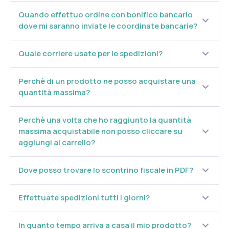
Grassi
0,12 g
11,5 g
di cui acidi grassi
Quando effettuo ordine con bonifico bancario
0,07 g
6,6 g
saturi
dove mi saranno inviate le coordinate bancarie?
Carboidrati
0,53 g
49,5 g
di cui zuccheri
0,03 g
3,0 g
Quale corriere usate per le spedizioni?
Proteine
0,09 g
8,24 g
Perchè di un prodotto ne posso acquistare una
Sale
< 0,01 g
0,9 g
quantità massima?
Soia seme e.s.
136 mg
di cui isoflavoni
Perchè una volta che ho raggiunto la quantità
54,4 mg
massima acquistabile non posso cliccare su
Luppolo fiori e.s.
aggiungi al carrello?
66,7 mg
di cui
100 mcg
8.prenilnaringenina
Dove posso trovare lo scontrino fiscale in PDF?
Fieno greco seme e.s.
500 mg
di cui saponine
250 mg
Effettuate spedizioni tutti i giorni?
Zafferano stimmi
30 mg
e.s.
900 mcg
In quanto tempo arriva a casa il mio prodotto?
di cui crocine