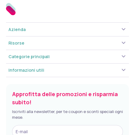
Tenere il prodotto fuori dalla portata dei bambini al di sotto dei tre anni.
La data di fine validità si riferisce al prodotto correttamente conservato, in
confezione integra.
Conservazione
Azienda
Conservare in luogo fresco e asciutto ed al riparo da fonti dirette di calore o
luce.
Risorse
Validità a confezionamento integro: 24 mesi.
Categorie principali
Formato
30 compresse.
Informazioni utili
Peso netto: 32,25 g.
Approfitta delle promozioni e risparmia
subito!
Iscriviti alla newsletter, per te coupon e sconti speciali ogni
mese.
E-mail