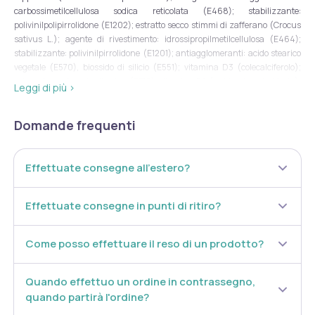
carbossimetilcellulosa sodica reticolata (E468); stabilizzante:
polivinilpolipirrolidone (E1202); estratto secco stimmi di zafferano (Crocus
sativus L.); agente di rivestimento: idrossipropilmetilcellulosa (E464);
stabilizzante: polivinilpirrolidone (E1201); antiagglomeranti: acido stearico
vegetale (E570), biossido di silicio (E551); vitamina D3 (colecalciferolo);
colorante: carbonato di calcio (E170); vitamina B6 (piridossina cloridrato);
Leggi di più ›
melatonina; antiagglomerante: polietilenglicole (E1521), vitamina B12
(cianocobalamina), acido folico (acido pteroil-monoglutammico); coloranti:
Domande frequenti
carminio, indigotina.
Senza
glutine
e
lattosio
.
Effettuate consegne all’estero?
Caratteristiche nutrizionali
Effettuate consegne in punti di ritiro?
Per dose
massima
%VNR* per 1
Valori medi
Per 100 g
giornaliera (1
compressa
Come posso effettuare il reso di un prodotto?
compressa)
16,45 kJ / 3,92
1.530 kJ /
Quando effettuo un ordine in contrassegno,
Energia
kcal
367 kcal
quando partirà l'ordine?