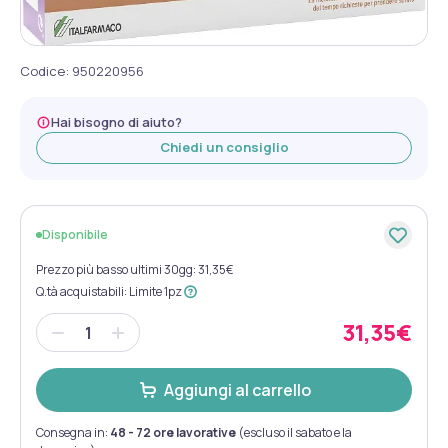
Codice
:
950220956
Hai bisogno di aiuto?
Chiedi un consiglio
Disponibile
Prezzo più basso ultimi 30gg: 31,35€
Q.tà acquistabili
:
Limite 1pz
31,35€
Aggiungi al carrello
Consegna in:
48 - 72 ore lavorative
(escluso il sabato e la