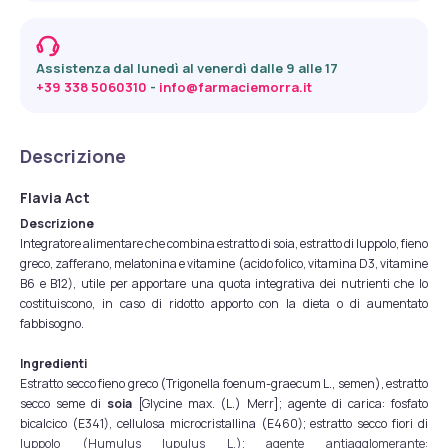
Assistenza dal lunedì al venerdì dalle 9 alle 17
+39 338 5060310
 - 
info@farmaciemorra.it
Descrizione
Flavia Act
Descrizione
Integratore alimentare che combina estratto di soia, estratto di luppolo, fieno
greco, zafferano, melatonina e vitamine (acido folico, vitamina D3, vitamine
B6 e B12), utile per apportare una quota integrativa dei nutrienti che lo
costituiscono, in caso di ridotto apporto con la dieta o di aumentato
fabbisogno.
Ingredienti
Estratto secco fieno greco (Trigonella foenum-graecum L., semen), estratto
secco seme di
soia
[Glycine max. (L.) Merr]; agente di carica: fosfato
bicalcico (E341), cellulosa microcristallina (E460); estratto secco fiori di
luppolo (Humulus lupulus L.); agente antiagglomerante: