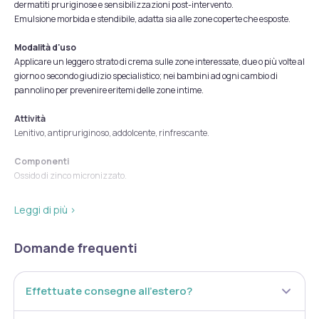
dermatiti pruriginose e sensibilizzazioni post-intervento.
Emulsione morbida e stendibile, adatta sia alle zone coperte che esposte.
Modalità d'uso
Applicare un leggero strato di crema sulle zone interessate, due o più volte al
giorno o secondo giudizio specialistico; nei bambini ad ogni cambio di
pannolino per prevenire eritemi delle zone intime.
Attività
Lenitivo, antipruriginoso, addolcente, rinfrescante.
Componenti
Ossido di zinco micronizzato.
Formato
Leggi di più ›
Tubetto da 50 ml.
Domande frequenti
Effettuate consegne all’estero?