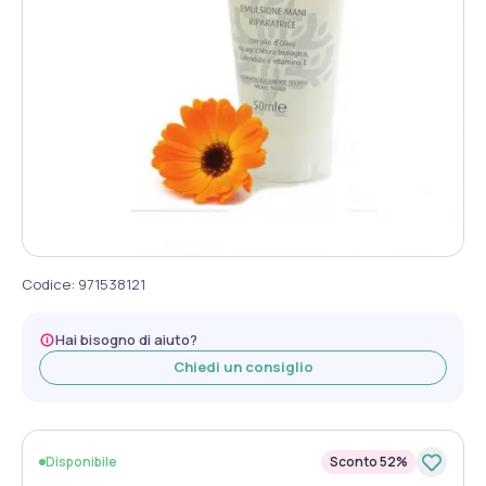
Codice
:
971538121
Hai bisogno di aiuto?
Chiedi un consiglio
Disponibile
Sconto 52%