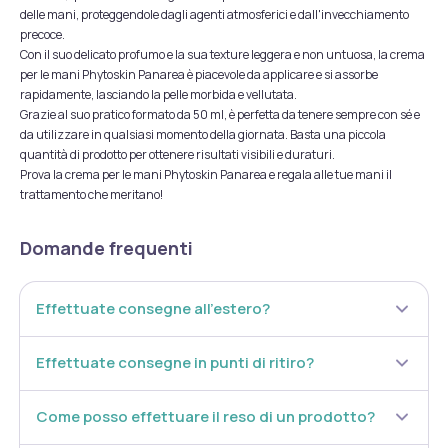
delle mani, proteggendole dagli agenti atmosferici e dall'invecchiamento
precoce.
Con il suo delicato profumo e la sua texture leggera e non untuosa, la crema
per le mani Phytoskin Panarea è piacevole da applicare e si assorbe
rapidamente, lasciando la pelle morbida e vellutata.
Grazie al suo pratico formato da 50 ml, è perfetta da tenere sempre con sé e
da utilizzare in qualsiasi momento della giornata. Basta una piccola
quantità di prodotto per ottenere risultati visibili e duraturi.
Prova la crema per le mani Phytoskin Panarea e regala alle tue mani il
trattamento che meritano!
Domande frequenti
Effettuate consegne all’estero?
Effettuate consegne in punti di ritiro?
Come posso effettuare il reso di un prodotto?