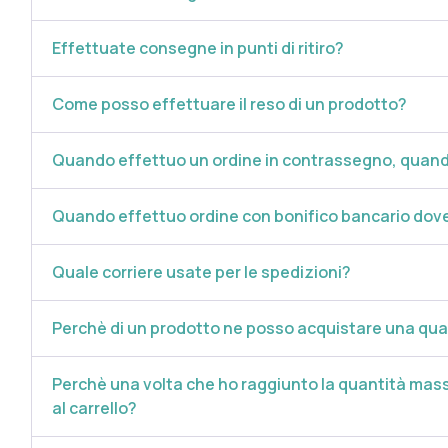
Si consiglia di assumere 1 capsula al giorno, lontano dai pasti.
Effettuate consegne in punti di ritiro?
Avvertenze
Non superare la dose giornaliera consigliata. Per un uso ottimal
Come posso effettuare il reso di un prodotto?
Tenere fuori dalla portata dei bambini al di sotto dei tre anni.
componenti del prodotto. Gli integratori non vanno intesi come 
Quando effettuo un ordine in contrassegno, quando
sano.
Quando effettuo ordine con bonifico bancario dove
Conservazione
Conservare in luogo fresco ed asciutto, ad una temperatura infer
Validità confezionamento integro: 24 mesi.
Quale corriere usate per le spedizioni?
Formato
Perchè di un prodotto ne posso acquistare una qu
Barattolo da 30 capsule.
Peso netto: 8,25 g.
Perchè una volta che ho raggiunto la quantità mass
al carrello?