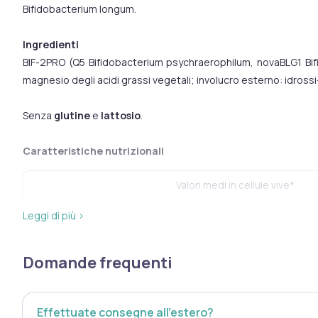
Bifidobacterium longum.
Ingredienti
BIF-2PRO (Q5 Bifidobacterium psychraerophilum, novaBLG1 Bifi
magnesio degli acidi grassi vegetali; involucro esterno: idrossi
Senza
glutine
e
lattosio
.
Caratteristiche nutrizionali
Valori medi in cellule vive*
Q5, Bifidobacterium psychraerophilum
Leggi di più ›
novaBLG1, Bifidobacterium longum
Domande frequenti
*i microrganismi sono depositati in collezioni internazionali con
Effettuate consegne all’estero?
Modalità d'uso