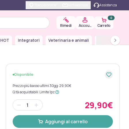
Traccia ordine
Richiedi reso
Assistenza
0
Carrello
Rimedi
Account
 HOT
Integratori
Veterinaria e animali
Farmaci da Ban
Disponibile
Prezzo più basso ultimi 30gg: 29,90€
Q.tà acquistabili
:
Limite 1pz
29,90€
Aggiungi al carrello