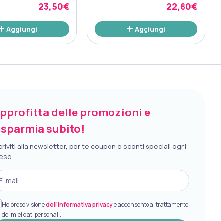
G GUSTO FRUTTI ROSSI
23,50€
22,80€
CON EDULCORANTI SENZA
ZUCCHERI SENZA GLUTINE
Aggiungi
Aggiungi
NATURALMENTE PRIVO DI
LATTOSIO
pprofitta delle promozioni e
isparmia subito!
criviti alla newsletter, per te coupon e sconti speciali ogni
ese.
E-mail
Ho preso visione
dell’informativa privacy
e acconsento al trattamento
dei miei dati personali.