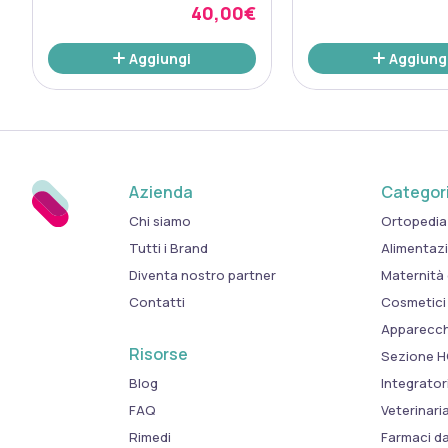
repens per la Funzionalità
40,00€
della Prostata e delle Vie
Urinarie, 90 capsule
Aggiungi
Aggiung
Azienda
Categori
Chi siamo
Ortopedia
Tutti i Brand
Alimentaz
Diventa nostro partner
Maternità 
Contatti
Cosmetici
Apparecchi
Risorse
Sezione 
Blog
Integrator
FAQ
Veterinaria
Rimedi
Farmaci d