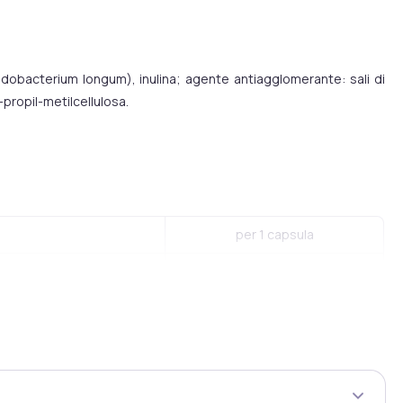
dobacterium longum), inulina; agente antiagglomerante: sali di
-propil-metilcellulosa.
per 1 capsula
1 mld
1 mld
 lo stato di IDA