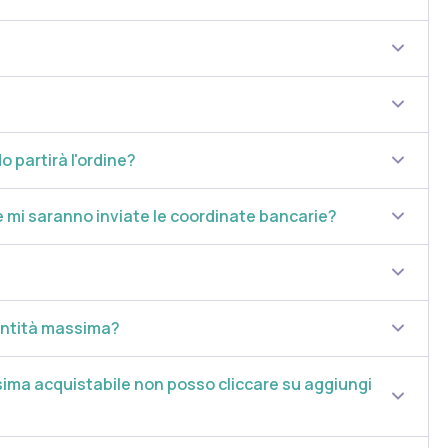
e del prodotto si consiglia il parere del medico.
 Non assumere in caso di ipersensibilità accertata verso uno o più
sostituti di una dieta variata, equilibrata e di uno stile di vita
 partirà l'ordine?
 mi saranno inviate le coordinate bancarie?
iore ai 25°C e al riparo dalla luce.
antità massima?
ima acquistabile non posso cliccare su aggiungi