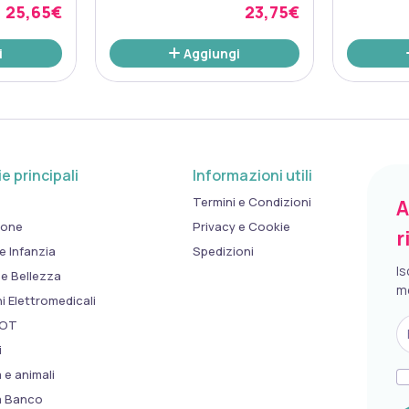
25,65€
23,75€
i
Aggiungi
e principali
Informazioni utili
Termini e Condizioni
A
ione
Privacy e Cookie
r
e Infanzia
Spedizioni
Is
 e Bellezza
m
 Elettromedicali
HOT
i
 e animali
a Banco