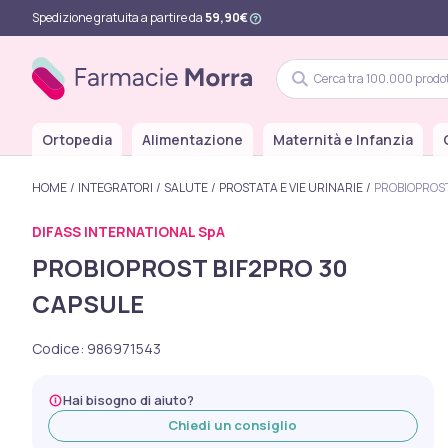
Spedizione gratuita a partire da
59,90€
Ortopedia
Alimentazione
Maternità e Infanzia
HOME
INTEGRATORI
SALUTE
PROSTATA E VIE URINARIE
PROBIOPROST
DIFASS INTERNATIONAL SpA
PROBIOPROST BIF2PRO 30
CAPSULE
Codice
:
986971543
Hai bisogno di aiuto?
Chiedi un consiglio