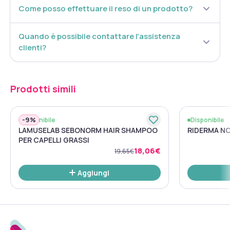
Come posso effettuare il reso di un prodotto?
Quando è possibile contattare l'assistenza
clienti?
Prodotti simili
-
9%
Disponibile
Disponibile
LAMUSELAB SEBONORM HAIR SHAMPOO
RIDERMA N
PER CAPELLI GRASSI
18,06€
19,65€
Aggiungi