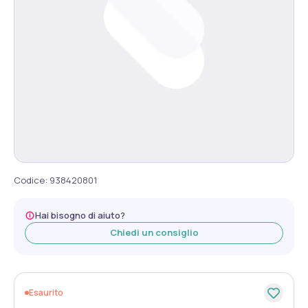
Codice
:
938420801
Hai bisogno di aiuto?
Chiedi un consiglio
Esaurito