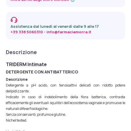
Assistenza dal lunedì al venerdì dalle 9 alle 17
+39 338 5060310
 - 
info@farmaciemorra.it
Descrizione
TRIDERM Intimate
DETERGENTE CON ANTIBATTERICO
Descrizione
Detergente a pH acido, con tensioattivi delicati con ridotto potere
delipidizzante.
Indicato in caso di indebolimento della flora batterica, contrasta
efficacemente gli eventuali squilibri dell’ecosistema vaginale e promuove le
naturali difese fisiologiche.
Senza conservanti, profumo e glutine.
Nichel tested.