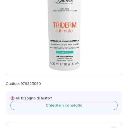
Codice
:
979323060
Hai bisogno di aiuto?
Chiedi un consiglio