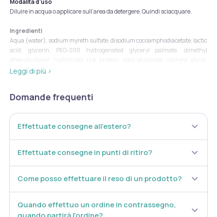
Modalità d'uso
Diluire in acqua o applicare sull’area da detergere. Quindi sciacquare.
Ingredienti
Aqua (water), sodium myreth sulfate, disodium cocoamphodiacetate, lactic
acid, glycerin, PEG-200 hydrogenated glyceryl palmate, dimethyl
phenylbutanol, hydrolyzed rice protein, coco-glucoside, caprylyl glycol,
glycol distearate, PEG-7 glyceryl cocoate, 1,5-pentanediol, bisabolol,
Leggi di più ›
Rosmarinus officinalis leaf oil [Rosmarinus officinalis (rosemary) leaf oil],
polyquaternium-10, sodium lauroyl glutamate, ethylhexylglycerin,
Domande frequenti
trisodium ethylenediamine disuccinate.
Formato
Effettuate consegne all’estero?
Flacone da 500 ml.
Cod.
TR21226OS
Effettuate consegne in punti di ritiro?
Come posso effettuare il reso di un prodotto?
Quando effettuo un ordine in contrassegno,
quando partirà l'ordine?